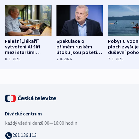
Falešní „lékaři“
Spekulace o
Pobyt u vodn
vytvoření AI šíří
přímém ruském
ploch zvyšuje
mezi staršími
útoku jsou pošetilé,
duševní poho
Poláky nebezpečné
míní estonský
ukázala
8. 8. 2026
7. 8. 2026
7. 8. 2026
zdravotní rady
bezpečnostní
mezinárodní 
expert
Divácké centrum
každý všední den:
8:00—16:00 hodin
261 136 113