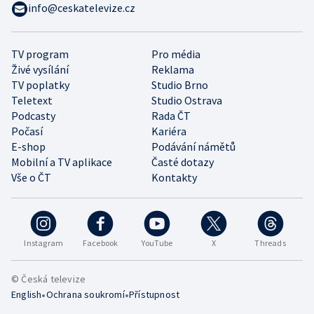
info@ceskatelevize.cz
TV program
Pro média
Živé vysílání
Reklama
TV poplatky
Studio Brno
Teletext
Studio Ostrava
Podcasty
Rada ČT
Počasí
Kariéra
E-shop
Podávání námětů
Mobilní a TV aplikace
Časté dotazy
Vše o ČT
Kontakty
Instagram
Facebook
YouTube
X
Threads
© Česká televize
•
•
English
Ochrana soukromí
Přístupnost