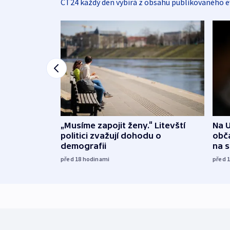
ČT24 každý den vybírá z obsahu publikovaného e
„Musíme zapojit ženy.“ Litevští
Na U
politici zvažují dohodu o
obča
demografii
na 
před 18
hodinami
před 