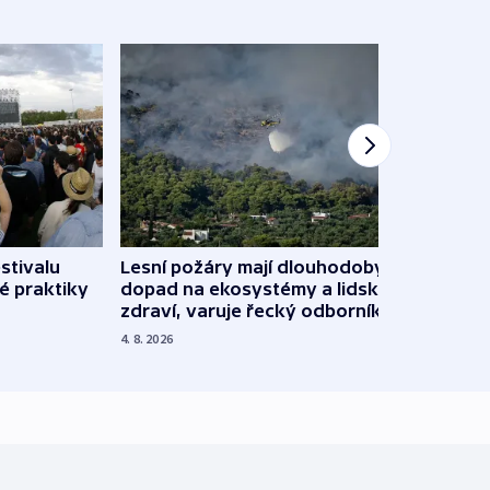
stivalu
Lesní požáry mají dlouhodobý
Ukraj
é praktiky
dopad na ekosystémy a lidské
Franc
zdraví, varuje řecký odborník
požá
4. 8. 2026
3. 8. 20