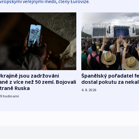
vropskými veřejnými médii, členy Eurovize.
Španělský pořadatel fe
krajině jsou zadržováni
dostal pokutu za nekal
né z více než 50 zemí. Bojovali
straně Ruska
4. 8. 2026
19
hodinami