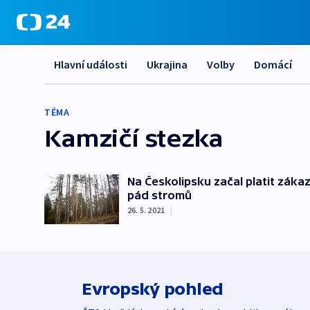
Hlavní události
Ukrajina
Volby
Domácí
TÉMA
Kamzičí stezka
Na Českolipsku začal platit zák
pád stromů
26. 5. 2021
|
Evropský pohled