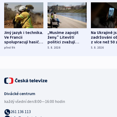
Jiný jazyk i technika.
„Musíme zapojit
Na Ukrajině j
Ve Francii
ženy.“ Litevští
zadržováni o
spolupracují hasiči z
politici zvažují
z více než 50 
různých zemí
dohodu o
Bojovali na s
před 9
h
5. 8. 2026
5. 8. 2026
demografii
Ruska
Divácké centrum
každý všední den:
8:00—16:00 hodin
261 136 113