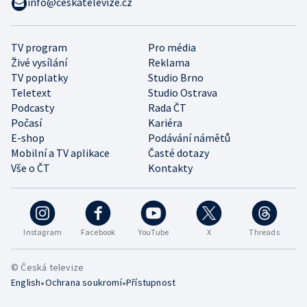
info@ceskatelevize.cz
TV program
Pro média
Živé vysílání
Reklama
TV poplatky
Studio Brno
Teletext
Studio Ostrava
Podcasty
Rada ČT
Počasí
Kariéra
E-shop
Podávání námětů
Mobilní a TV aplikace
Časté dotazy
Vše o ČT
Kontakty
Instagram
Facebook
YouTube
X
Threads
© Česká televize
•
•
English
Ochrana soukromí
Přístupnost