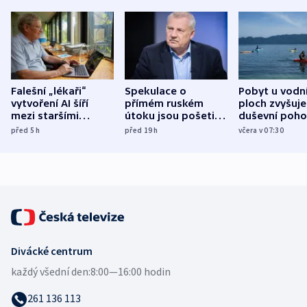
Falešní „lékaři“
Spekulace o
Pobyt u vodn
vytvoření AI šíří
přímém ruském
ploch zvyšuje
mezi staršími
útoku jsou pošetilé,
duševní poho
Poláky nebezpečné
míní estonský
ukázala
před 5
h
před 19
h
včera v 07:30
zdravotní rady
bezpečnostní
mezinárodní 
expert
Divácké centrum
každý všední den:
8:00—16:00 hodin
261 136 113