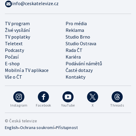
info@ceskatelevize.cz
TV program
Pro média
Živé vysílání
Reklama
TV poplatky
Studio Brno
Teletext
Studio Ostrava
Podcasty
Rada ČT
Počasí
Kariéra
E-shop
Podávání námětů
Mobilní a TV aplikace
Časté dotazy
Vše o ČT
Kontakty
Instagram
Facebook
YouTube
X
Threads
© Česká televize
•
•
English
Ochrana soukromí
Přístupnost