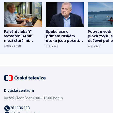
Falešní „lékaři“
Spekulace o
Pobyt u vodn
vytvoření AI šíří
přímém ruském
ploch zvyšuje
mezi staršími
útoku jsou pošetilé,
duševní poho
Poláky nebezpečné
míní estonský
ukázala
včera v 07:00
7. 8. 2026
7. 8. 2026
zdravotní rady
bezpečnostní
mezinárodní 
expert
Divácké centrum
každý všední den:
8:00—16:00 hodin
261 136 113