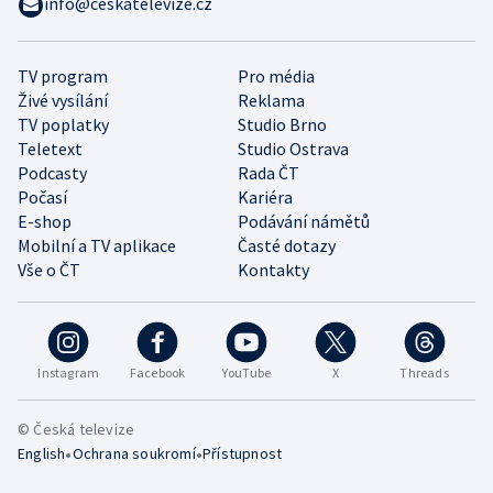
info@ceskatelevize.cz
TV program
Pro média
Živé vysílání
Reklama
TV poplatky
Studio Brno
Teletext
Studio Ostrava
Podcasty
Rada ČT
Počasí
Kariéra
E-shop
Podávání námětů
Mobilní a TV aplikace
Časté dotazy
Vše o ČT
Kontakty
Instagram
Facebook
YouTube
X
Threads
© Česká televize
•
•
English
Ochrana soukromí
Přístupnost