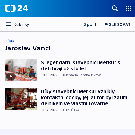
Sport
SLEDOVAT
Rubriky
TÉMA
Jaroslav Vancl
S legendární stavebnicí Merkur si
děti hrají už sto let
19. 9. 2025
|
Michaela Rambousková
Díky stavebnici Merkur vznikly
kontaktní čočky, její autor byl zatím
dělníkem ve vlastní továrně
31. 7. 2025
|
ČTK
,
ČT24