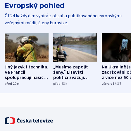
Evropský pohled
ČT24 každý den vybírá z obsahu publikovaného evropskými
veřejnými médii, členy Eurovize.
Jiný jazyk i technika.
„Musíme zapojit
Na Ukrajině j
Ve Francii
ženy.“ Litevští
zadržováni o
spolupracují hasiči z
politici zvažují
z více než 50 
různých zemí
dohodu o
Bojovali na s
před 20
m
před 23
h
včera v 14:37
demografii
Ruska