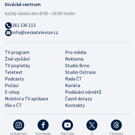
Divácké centrum
každý všední den:
8:00—16:00 hodin
261 136 113
info@ceskatelevize.cz
TV program
Pro média
Živé vysílání
Reklama
TV poplatky
Studio Brno
Teletext
Studio Ostrava
Podcasty
Rada ČT
Počasí
Kariéra
E-shop
Podávání námětů
Mobilní a TV aplikace
Časté dotazy
Vše o ČT
Kontakty
Instagram
Facebook
YouTube
X
Threads