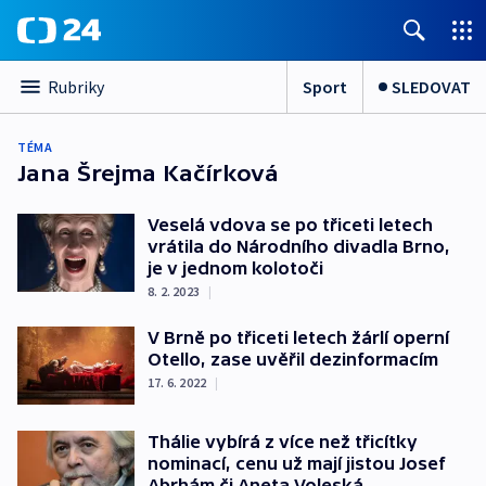
Sport
SLEDOVAT
Rubriky
TÉMA
Jana Šrejma Kačírková
Veselá vdova se po třiceti letech
vrátila do Národního divadla Brno,
je v jednom kolotoči
8. 2. 2023
|
V Brně po třiceti letech žárlí operní
Otello, zase uvěřil dezinformacím
17. 6. 2022
|
Thálie vybírá z více než třicítky
nominací, cenu už mají jistou Josef
Abrhám či Aneta Voleská