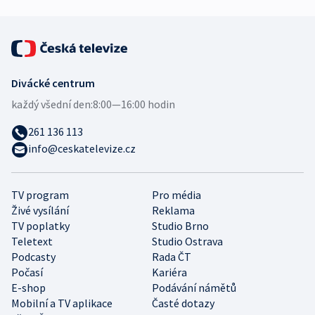
Divácké centrum
každý všední den:
8:00—16:00 hodin
261 136 113
info@ceskatelevize.cz
TV program
Pro média
Živé vysílání
Reklama
TV poplatky
Studio Brno
Teletext
Studio Ostrava
Podcasty
Rada ČT
Počasí
Kariéra
E-shop
Podávání námětů
Mobilní a TV aplikace
Časté dotazy