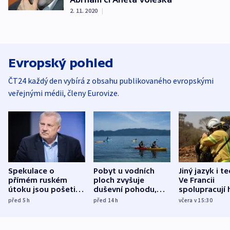
2. 11. 2020
|
Evropský pohled
ČT24 každý den vybírá z obsahu publikovaného evropskými
veřejnými médii, členy Eurovize.
Spekulace o
Pobyt u vodních
Jiný jazyk i t
přímém ruském
ploch zvyšuje
Ve Francii
útoku jsou pošetilé,
duševní pohodu,
spolupracují h
míní estonský
ukázala
různých zemí
před 5
h
před 14
h
včera v 15:30
bezpečnostní
mezinárodní studie
expert