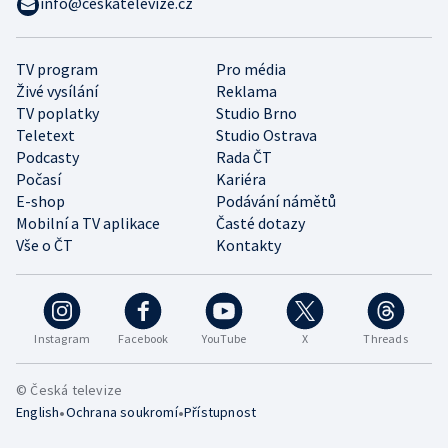
info@ceskatelevize.cz
TV program
Pro média
Živé vysílání
Reklama
TV poplatky
Studio Brno
Teletext
Studio Ostrava
Podcasty
Rada ČT
Počasí
Kariéra
E-shop
Podávání námětů
Mobilní a TV aplikace
Časté dotazy
Vše o ČT
Kontakty
Instagram
Facebook
YouTube
X
Threads
© Česká televize
•
•
English
Ochrana soukromí
Přístupnost