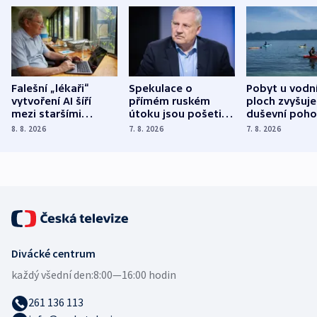
Falešní „lékaři“
Spekulace o
Pobyt u vodn
vytvoření AI šíří
přímém ruském
ploch zvyšuje
mezi staršími
útoku jsou pošetilé,
duševní poho
Poláky nebezpečné
míní estonský
ukázala
8. 8. 2026
7. 8. 2026
7. 8. 2026
zdravotní rady
bezpečnostní
mezinárodní 
expert
Divácké centrum
každý všední den:
8:00—16:00 hodin
261 136 113