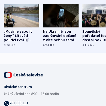
„Musíme zapojit
Na Ukrajině jsou
Španělský
ženy.“ Litevští
zadržováni občané
pořadatel fes
politici zvažují
z více než 50 zemí.
dostal pokut
dohodu o
Bojovali na straně
nekalé prakti
před 16
h
před 18
h
4. 8. 2026
demografii
Ruska
Divácké centrum
každý všední den:
8:00—16:00 hodin
261 136 113