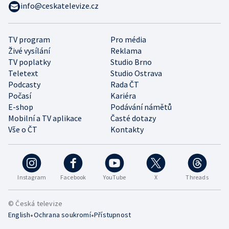
info@ceskatelevize.cz
TV program
Pro média
Živé vysílání
Reklama
TV poplatky
Studio Brno
Teletext
Studio Ostrava
Podcasty
Rada ČT
Počasí
Kariéra
E-shop
Podávání námětů
Mobilní a TV aplikace
Časté dotazy
Vše o ČT
Kontakty
Instagram
Facebook
YouTube
X
Threads
© Česká televize
•
•
English
Ochrana soukromí
Přístupnost