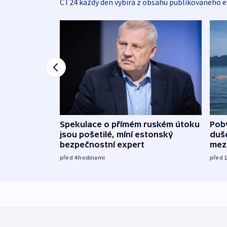
ČT24 každý den vybírá z obsahu publikovaného e
Spekulace o přímém ruském útoku
Poby
jsou pošetilé, míní estonský
duš
bezpečnostní expert
mez
před 4
hodinami
před 