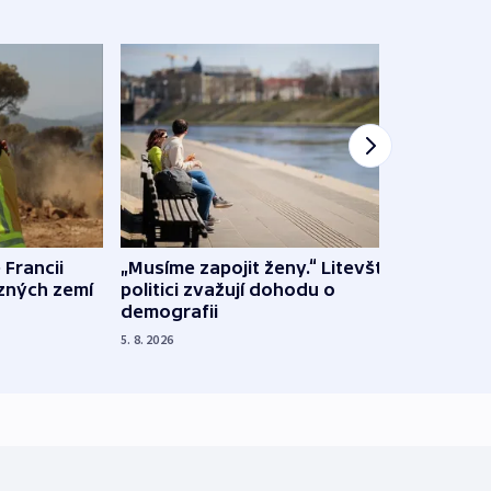
 Francii
„Musíme zapojit ženy.“ Litevští
Na Uk
ůzných zemí
politici zvažují dohodu o
občan
demografii
na s
5. 8. 2026
5. 8. 20