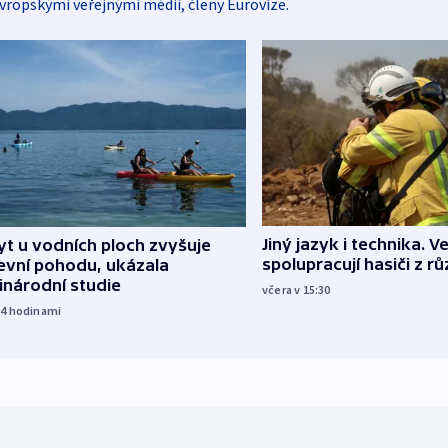
vropskými veřejnými médii, členy Eurovize.
Jiný jazyk i technika. Ve
t u vodních ploch zvyšuje
spolupracují hasiči z r
evní pohodu, ukázala
inárodní studie
včera v 15:30
14
hodinami