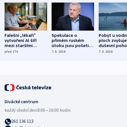
Falešní „lékaři“
Spekulace o
Pobyt u vodn
vytvoření AI šíří
přímém ruském
ploch zvyšuje
mezi staršími
útoku jsou pošetilé,
duševní poho
Poláky nebezpečné
míní estonský
ukázala
před 17
h
7. 8. 2026
7. 8. 2026
zdravotní rady
bezpečnostní
mezinárodní 
expert
Divácké centrum
každý všední den:
8:00—16:00 hodin
261 136 113