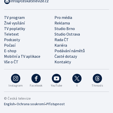
info@ceskatelevize.cz
TV program
Pro média
Živé vysílání
Reklama
TV poplatky
Studio Brno
Teletext
Studio Ostrava
Podcasty
Rada ČT
Počasí
Kariéra
E-shop
Podávání námětů
Mobilní a TV aplikace
Časté dotazy
Vše o ČT
Kontakty
Instagram
Facebook
YouTube
X
Threads
© Česká televize
•
•
English
Ochrana soukromí
Přístupnost