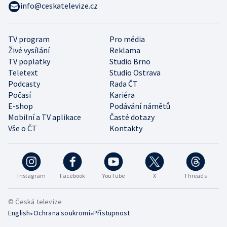
info@ceskatelevize.cz
TV program
Pro média
Živé vysílání
Reklama
TV poplatky
Studio Brno
Teletext
Studio Ostrava
Podcasty
Rada ČT
Počasí
Kariéra
E-shop
Podávání námětů
Mobilní a TV aplikace
Časté dotazy
Vše o ČT
Kontakty
Instagram
Facebook
YouTube
X
Threads
© Česká televize
•
•
English
Ochrana soukromí
Přístupnost