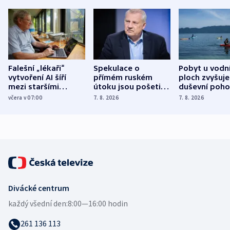
Falešní „lékaři“
Spekulace o
Pobyt u vodn
vytvoření AI šíří
přímém ruském
ploch zvyšuje
mezi staršími
útoku jsou pošetilé,
duševní poho
Poláky nebezpečné
míní estonský
ukázala
včera v 07:00
7. 8. 2026
7. 8. 2026
zdravotní rady
bezpečnostní
mezinárodní 
expert
Divácké centrum
každý všední den:
8:00—16:00 hodin
261 136 113