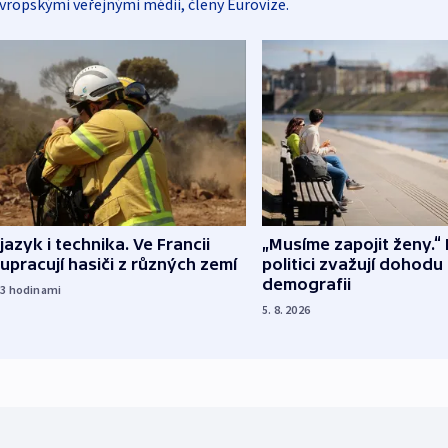
vropskými veřejnými médii, členy Eurovize.
 jazyk i technika. Ve Francii
„Musíme zapojit ženy.“ 
upracují hasiči z různých zemí
politici zvažují dohodu
demografii
23
hodinami
5. 8. 2026