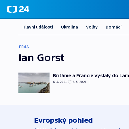
Hlavní události
Ukrajina
Volby
Domácí
TÉMA
Ian Gorst
Británie a Francie vyslaly do La
6. 5. 2021
6. 5. 2021
|
Evropský pohled