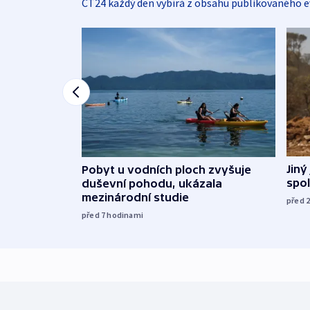
ČT24 každý den vybírá z obsahu publikovaného e
Jiný
Pobyt u vodních ploch zvyšuje
spol
duševní pohodu, ukázala
mezinárodní studie
před 
před 7
hodinami