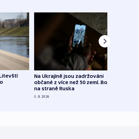
Litevští
Na Ukrajině jsou zadržováni
Španě
 o
občané z více než 50 zemí. Bojovali
dosta
na straně Ruska
4. 8. 20
5. 8. 2026