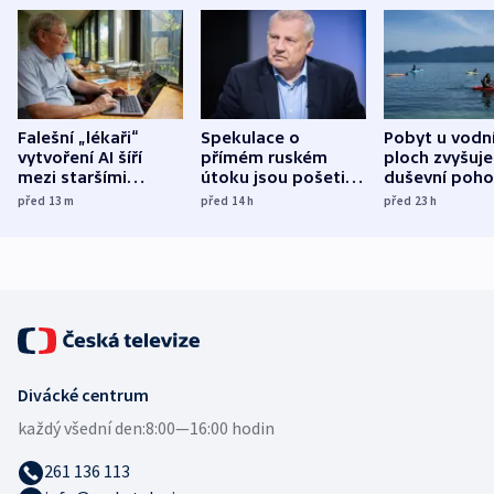
Falešní „lékaři“
Spekulace o
Pobyt u vodn
vytvoření AI šíří
přímém ruském
ploch zvyšuje
mezi staršími
útoku jsou pošetilé,
duševní poho
Poláky nebezpečné
míní estonský
ukázala
před 13
m
před 14
h
před 23
h
zdravotní rady
bezpečnostní
mezinárodní 
expert
Divácké centrum
každý všední den:
8:00—16:00 hodin
261 136 113