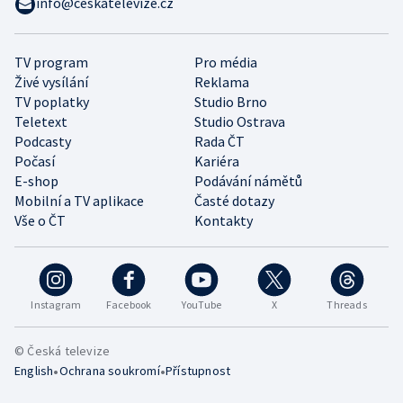
info@ceskatelevize.cz
TV program
Pro média
Živé vysílání
Reklama
TV poplatky
Studio Brno
Teletext
Studio Ostrava
Podcasty
Rada ČT
Počasí
Kariéra
E-shop
Podávání námětů
Mobilní a TV aplikace
Časté dotazy
Vše o ČT
Kontakty
Instagram
Facebook
YouTube
X
Threads
© Česká televize
•
•
English
Ochrana soukromí
Přístupnost