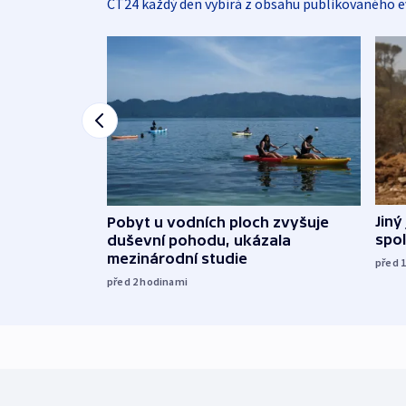
ČT24 každý den vybírá z obsahu publikovaného e
Jiný
Pobyt u vodních ploch zvyšuje
spol
duševní pohodu, ukázala
mezinárodní studie
před 
před 2
hodinami