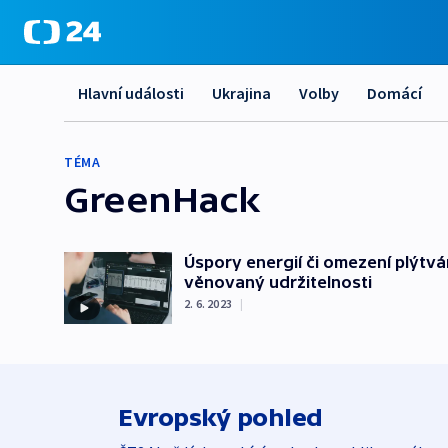
Hlavní události
Ukrajina
Volby
Domácí
TÉMA
GreenHack
Úspory energií či omezení plýtvá
věnovaný udržitelnosti
2. 6. 2023
|
Evropský pohled