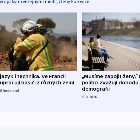
vropskými veřejnými médii, členy Eurovize.
 jazyk i technika. Ve Francii
„Musíme zapojit ženy.“ 
upracují hasiči z různých zemí
politici zvažují dohodu
demografii
18
hodinami
5. 8. 2026