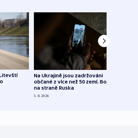
Litevští
Na Ukrajině jsou zadržováni
Španě
 o
občané z více než 50 zemí. Bojovali
dosta
na straně Ruska
4. 8. 20
5. 8. 2026