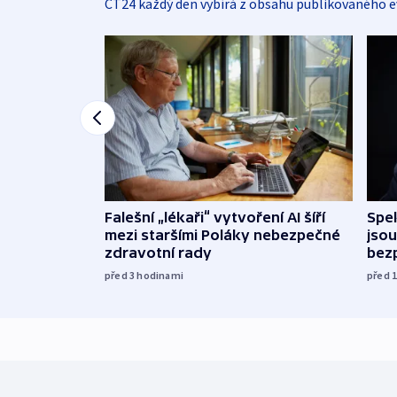
ČT24 každý den vybírá z obsahu publikovaného e
Falešní „lékaři“ vytvoření AI šíří
Spe
mezi staršími Poláky nebezpečné
jsou
zdravotní rady
bez
před 3
hodinami
před 