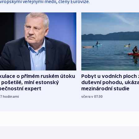
vropskými veřejnými médii, členy Eurovize.
kulace o přímém ruském útoku
Pobyt u vodních ploch 
 pošetilé, míní estonský
duševní pohodu, ukáza
pečnostní expert
mezinárodní studie
17
hodinami
včera v 07:30