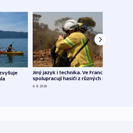
Jiný jazyk i technika. Ve Francii
zvyšuje
„Musí
spolupracují hasiči z různých zemí
la
polit
demo
6. 8. 2026
5. 8. 20