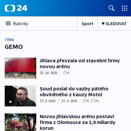
Sport
SLEDOVAT
Rubriky
TÉMA
GEMO
Jihlava převzala od stavební firmy
novou arénu
23. 10. 2025
|
ČTK
Soud poslal do vazby pátého
obviněného z kauzy Motol
27. 2. 2025
27. 2. 2025
|
ČTK
,
ČT24
Novou jihlavskou arénu postaví
firma z Olomouce za 1,9 miliardy
korun