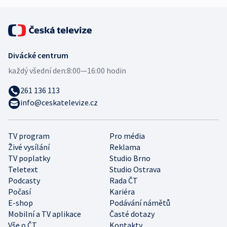
Divácké centrum
každý všední den:
8:00—16:00 hodin
261 136 113
info@ceskatelevize.cz
TV program
Pro média
Živé vysílání
Reklama
TV poplatky
Studio Brno
Teletext
Studio Ostrava
Podcasty
Rada ČT
Počasí
Kariéra
E-shop
Podávání námětů
Mobilní a TV aplikace
Časté dotazy
Vše o ČT
Kontakty