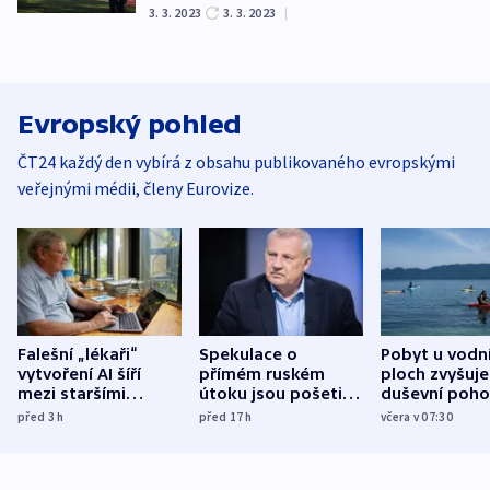
3. 3. 2023
3. 3. 2023
|
Evropský pohled
ČT24 každý den vybírá z obsahu publikovaného evropskými
veřejnými médii, členy Eurovize.
Falešní „lékaři“
Spekulace o
Pobyt u vodn
vytvoření AI šíří
přímém ruském
ploch zvyšuje
mezi staršími
útoku jsou pošetilé,
duševní poho
Poláky nebezpečné
míní estonský
ukázala
před 3
h
před 17
h
včera v 07:30
zdravotní rady
bezpečnostní
mezinárodní 
expert