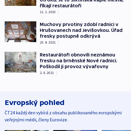
říkají restaurátoři
11. 1. 2023
|
Muchovy prvotiny zdobí radnici v
Hrušovanech nad Jevišovkou. Úřad
fresky postupně odkrývá
23. 8. 2021
|
Restaurátoři obnovili neznámou
fresku na brněnské Nové radnici.
Poškodil ji provoz vývařovny
2. 6. 2021
|
Evropský pohled
ČT24 každý den vybírá z obsahu publikovaného evropskými
veřejnými médii, členy Eurovize.