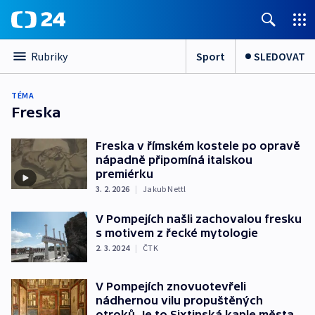
Sport
SLEDOVAT
Rubriky
TÉMA
Freska
Freska v římském kostele po opravě
nápadně připomíná italskou
premiérku
3. 2. 2026
|
Jakub Nettl
V Pompejích našli zachovalou fresku
s motivem z řecké mytologie
2. 3. 2024
|
ČTK
V Pompejích znovuotevřeli
nádhernou vilu propuštěných
otroků. Je to Sixtinská kaple města,