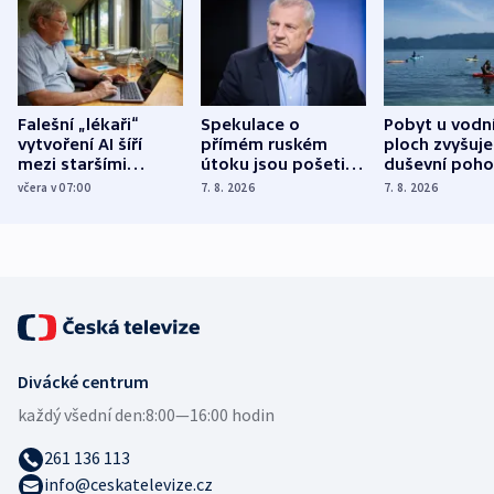
Falešní „lékaři“
Spekulace o
Pobyt u vodn
vytvoření AI šíří
přímém ruském
ploch zvyšuje
mezi staršími
útoku jsou pošetilé,
duševní poho
Poláky nebezpečné
míní estonský
ukázala
včera v 07:00
7. 8. 2026
7. 8. 2026
zdravotní rady
bezpečnostní
mezinárodní 
expert
Divácké centrum
každý všední den:
8:00—16:00 hodin
261 136 113
info@ceskatelevize.cz