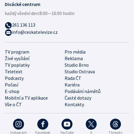
Divácké centrum
každý všední den:
8:00—16:00 hodin
261 136 113
info@ceskatelevize.cz
TV program
Pro média
Živé vysílání
Reklama
TV poplatky
Studio Brno
Teletext
Studio Ostrava
Podcasty
Rada ČT
Počasí
Kariéra
E-shop
Podávání námětů
Mobilní a TV aplikace
Časté dotazy
Vše o ČT
Kontakty
Instagram
Facebook
YouTube
X
Threads