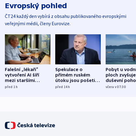
Evropský pohled
ČT24 každý den vybírá z obsahu publikovaného evropskými
veřejnými médii, členy Eurovize.
Falešní „lékaři“
Spekulace o
Pobyt u vodn
vytvoření AI šíří
přímém ruském
ploch zvyšuje
mezi staršími
útoku jsou pošetilé,
duševní poho
Poláky nebezpečné
míní estonský
ukázala
před 1
h
před 14
h
včera v 07:30
zdravotní rady
bezpečnostní
mezinárodní 
expert