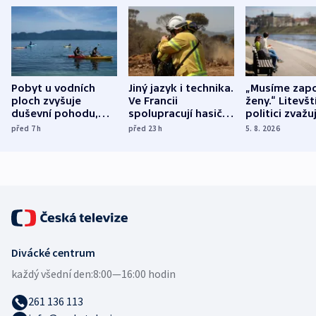
Pobyt u vodních
Jiný jazyk i technika.
„Musíme zapo
ploch zvyšuje
Ve Francii
ženy.“ Litevšt
duševní pohodu,
spolupracují hasiči z
politici zvažuj
ukázala
různých zemí
dohodu o
před 7
h
před 23
h
5. 8. 2026
mezinárodní studie
demografii
Divácké centrum
každý všední den:
8:00—16:00 hodin
261 136 113