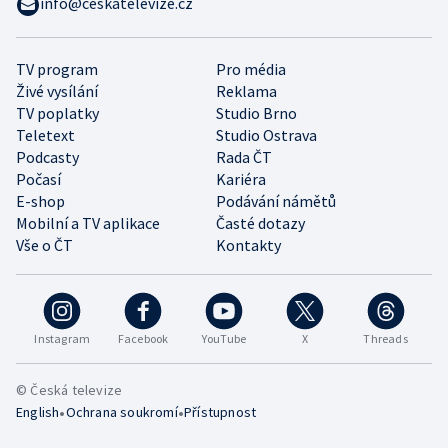
info@ceskatelevize.cz
TV program
Pro média
Živé vysílání
Reklama
TV poplatky
Studio Brno
Teletext
Studio Ostrava
Podcasty
Rada ČT
Počasí
Kariéra
E-shop
Podávání námětů
Mobilní a TV aplikace
Časté dotazy
Vše o ČT
Kontakty
Instagram
Facebook
YouTube
X
Threads
© Česká televize
•
•
English
Ochrana soukromí
Přístupnost