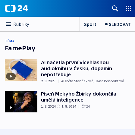
Sport
SLEDOVAT
Rubriky
TÉMA
FamePlay
AI načetla první vícehlasnou
audioknihu v Česku, dopamin
nepotřebuje
2. 9. 2025
|
Alžběta Stančáková
,
Jana Benediktová
Píseň Mekyho Žbirky dokončila
umělá inteligence
1. 8. 2024
1. 8. 2024
|
ČT24