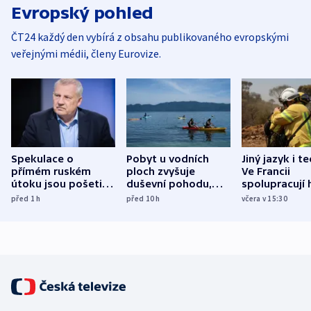
Evropský pohled
ČT24 každý den vybírá z obsahu publikovaného evropskými
veřejnými médii, členy Eurovize.
Spekulace o
Pobyt u vodních
Jiný jazyk i t
přímém ruském
ploch zvyšuje
Ve Francii
útoku jsou pošetilé,
duševní pohodu,
spolupracují h
míní estonský
ukázala
různých zemí
před 1
h
před 10
h
včera v 15:30
bezpečnostní
mezinárodní studie
expert