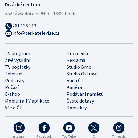
Divácké centrum
každý všední den:
8:00—16:00 hodin
261 136 113
info@ceskatelevize.cz
TV program
Pro média
Živé vysílání
Reklama
TV poplatky
Studio Brno
Teletext
Studio Ostrava
Podcasty
Rada ČT
Počasí
Kariéra
E-shop
Podávání námětů
Mobilní a TV aplikace
Časté dotazy
Vše o ČT
Kontakty
Instagram
Facebook
YouTube
X
Threads