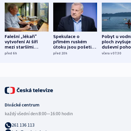
Falešní „lékaři“
Spekulace o
Pobyt u vodn
vytvoření AI šíří
přímém ruském
ploch zvyšuje
mezi staršími
útoku jsou pošetilé,
duševní poho
Poláky nebezpečné
míní estonský
ukázala
před 6
h
před 20
h
včera v 07:30
zdravotní rady
bezpečnostní
mezinárodní 
expert
Divácké centrum
každý všední den:
8:00—16:00 hodin
261 136 113