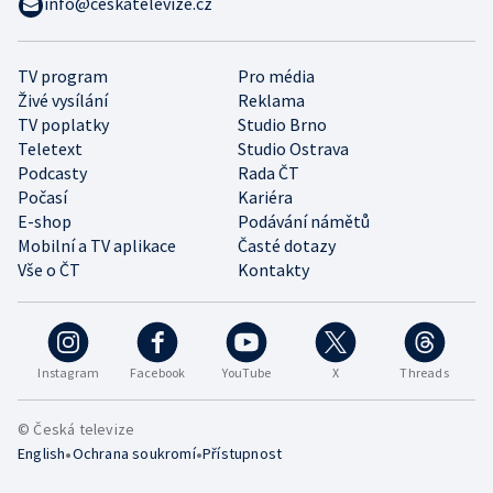
info@ceskatelevize.cz
TV program
Pro média
Živé vysílání
Reklama
TV poplatky
Studio Brno
Teletext
Studio Ostrava
Podcasty
Rada ČT
Počasí
Kariéra
E-shop
Podávání námětů
Mobilní a TV aplikace
Časté dotazy
Vše o ČT
Kontakty
Instagram
Facebook
YouTube
X
Threads
© Česká televize
•
•
English
Ochrana soukromí
Přístupnost