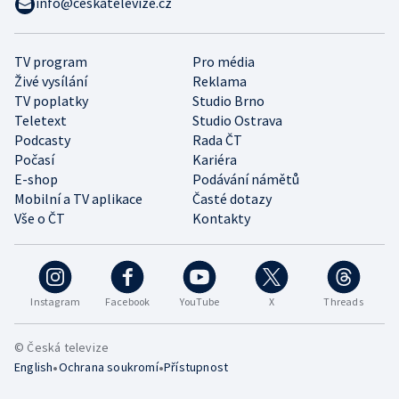
info@ceskatelevize.cz
TV program
Pro média
Živé vysílání
Reklama
TV poplatky
Studio Brno
Teletext
Studio Ostrava
Podcasty
Rada ČT
Počasí
Kariéra
E-shop
Podávání námětů
Mobilní a TV aplikace
Časté dotazy
Vše o ČT
Kontakty
Instagram
Facebook
YouTube
X
Threads
© Česká televize
•
•
English
Ochrana soukromí
Přístupnost