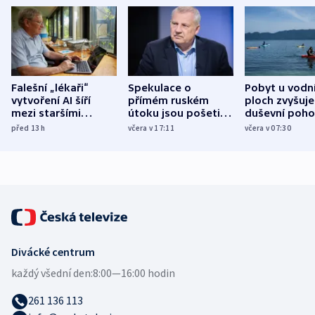
Falešní „lékaři“
Spekulace o
Pobyt u vodn
vytvoření AI šíří
přímém ruském
ploch zvyšuje
mezi staršími
útoku jsou pošetilé,
duševní poho
Poláky nebezpečné
míní estonský
ukázala
před 13
h
včera v 17:11
včera v 07:30
zdravotní rady
bezpečnostní
mezinárodní 
expert
Divácké centrum
každý všední den:
8:00—16:00 hodin
261 136 113