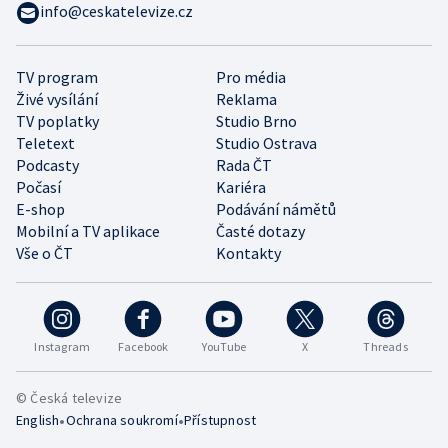
info@ceskatelevize.cz
TV program
Pro média
Živé vysílání
Reklama
TV poplatky
Studio Brno
Teletext
Studio Ostrava
Podcasty
Rada ČT
Počasí
Kariéra
E-shop
Podávání námětů
Mobilní a TV aplikace
Časté dotazy
Vše o ČT
Kontakty
Instagram
Facebook
YouTube
X
Threads
© Česká televize
•
•
English
Ochrana soukromí
Přístupnost