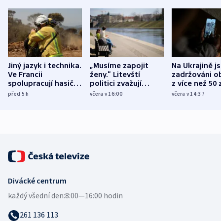
Jiný jazyk i technika.
„Musíme zapojit
Na Ukrajině j
Ve Francii
ženy.“ Litevští
zadržováni o
spolupracují hasiči z
politici zvažují
z více než 50 
různých zemí
dohodu o
Bojovali na s
před 5
h
včera v 16:00
včera v 14:37
demografii
Ruska
Divácké centrum
každý všední den:
8:00—16:00 hodin
261 136 113