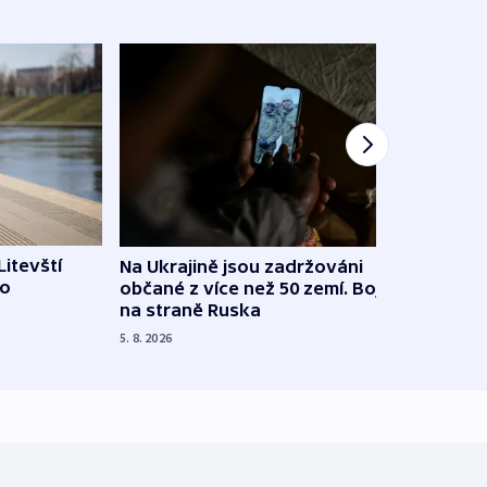
Litevští
Na Ukrajině jsou zadržováni
Španě
 o
občané z více než 50 zemí. Bojovali
dosta
na straně Ruska
4. 8. 20
5. 8. 2026