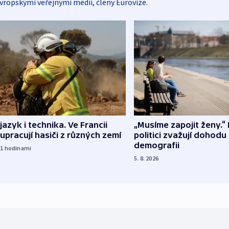
vropskými veřejnými médii, členy Eurovize.
 jazyk i technika. Ve Francii
„Musíme zapojit ženy.“ 
upracují hasiči z různých zemí
politici zvažují dohodu
demografii
21
hodinami
5. 8. 2026