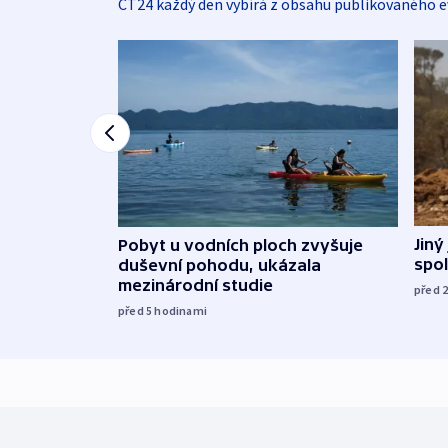
ČT24 každý den vybírá z obsahu publikovaného e
Jiný
Pobyt u vodních ploch zvyšuje
spol
duševní pohodu, ukázala
mezinárodní studie
před 
před 5
hodinami