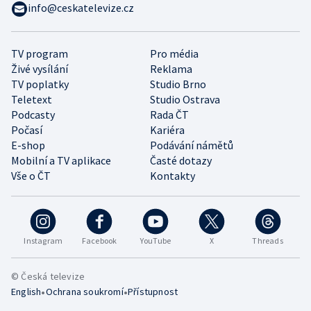
info@ceskatelevize.cz
TV program
Pro média
Živé vysílání
Reklama
TV poplatky
Studio Brno
Teletext
Studio Ostrava
Podcasty
Rada ČT
Počasí
Kariéra
E-shop
Podávání námětů
Mobilní a TV aplikace
Časté dotazy
Vše o ČT
Kontakty
Instagram
Facebook
YouTube
X
Threads
© Česká televize
•
•
English
Ochrana soukromí
Přístupnost