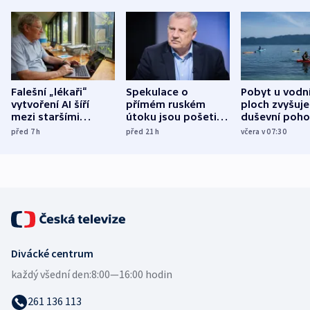
Falešní „lékaři“
Spekulace o
Pobyt u vodn
vytvoření AI šíří
přímém ruském
ploch zvyšuje
mezi staršími
útoku jsou pošetilé,
duševní poho
Poláky nebezpečné
míní estonský
ukázala
před 7
h
před 21
h
včera v 07:30
zdravotní rady
bezpečnostní
mezinárodní 
expert
Divácké centrum
každý všední den:
8:00—16:00 hodin
261 136 113