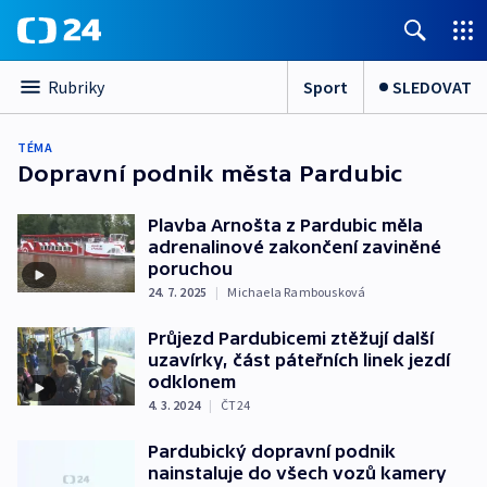
Sport
SLEDOVAT
Rubriky
TÉMA
Dopravní podnik města Pardubic
Plavba Arnošta z Pardubic měla
adrenalinové zakončení zaviněné
poruchou
24. 7. 2025
|
Michaela Rambousková
Průjezd Pardubicemi ztěžují další
uzavírky, část páteřních linek jezdí
odklonem
4. 3. 2024
|
ČT24
Pardubický dopravní podnik
nainstaluje do všech vozů kamery