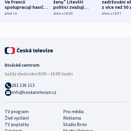
Ve Francii
ženy.“ Litevští
zadržováni o
spolupracují hasiči z
politici zvažují
z více než 50 
různých zemí
dohodu o
Bojovali na s
před 1
h
včera v 16:00
včera v 14:37
demografii
Ruska
Divácké centrum
každý všední den:
8:00—16:00 hodin
261 136 113
info@ceskatelevize.cz
TV program
Pro média
Živé vysílání
Reklama
TV poplatky
Studio Brno
Teletext
Studio Ostrava