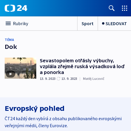
Sport
SLEDOVAT
Rubriky
TÉMA
Dok
Sevastopolem otřásly výbuchy,
vzplála zřejmě ruská výsadková loď
a ponorka
13. 9. 2023
13. 9. 2023
|
Matěj Lucovič
Evropský pohled
ČT24 každý den vybírá z obsahu publikovaného evropskými
veřejnými médii, členy Eurovize.