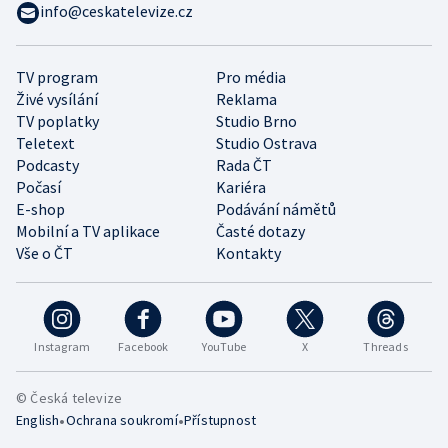
info@ceskatelevize.cz
TV program
Pro média
Živé vysílání
Reklama
TV poplatky
Studio Brno
Teletext
Studio Ostrava
Podcasty
Rada ČT
Počasí
Kariéra
E-shop
Podávání námětů
Mobilní a TV aplikace
Časté dotazy
Vše o ČT
Kontakty
Instagram
Facebook
YouTube
X
Threads
© Česká televize
•
•
English
Ochrana soukromí
Přístupnost