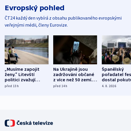
Evropský pohled
ČT24 každý den vybírá z obsahu publikovaného evropskými
veřejnými médii, členy Eurovize.
„Musíme zapojit
Na Ukrajině jsou
Španělský
ženy.“ Litevští
zadržováni občané
pořadatel fes
politici zvažují
z více než 50 zemí.
dostal pokut
dohodu o
Bojovali na straně
nekalé prakti
před 13
h
před 14
h
4. 8. 2026
demografii
Ruska