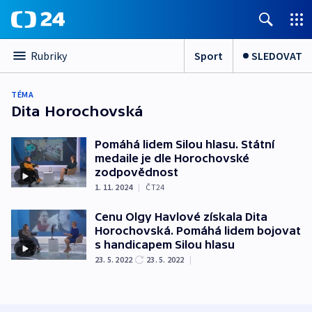
Sport
SLEDOVAT
Rubriky
TÉMA
Dita Horochovská
Pomáhá lidem Silou hlasu. Státní
medaile je dle Horochovské
zodpovědnost
1. 11. 2024
|
ČT24
Cenu Olgy Havlové získala Dita
Horochovská. Pomáhá lidem bojovat
s handicapem Silou hlasu
23. 5. 2022
23. 5. 2022
|