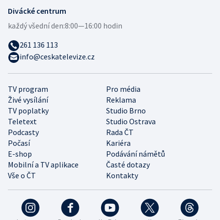
Divácké centrum
každý všední den:
8:00—16:00 hodin
261 136 113
info@ceskatelevize.cz
TV program
Pro média
Živé vysílání
Reklama
TV poplatky
Studio Brno
Teletext
Studio Ostrava
Podcasty
Rada ČT
Počasí
Kariéra
E-shop
Podávání námětů
Mobilní a TV aplikace
Časté dotazy
Vše o ČT
Kontakty