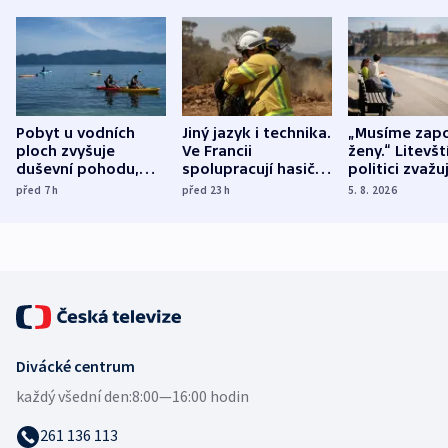
Pobyt u vodních
Jiný jazyk i technika.
„Musíme zapo
ploch zvyšuje
Ve Francii
ženy.“ Litevšt
duševní pohodu,
spolupracují hasiči z
politici zvažuj
ukázala
různých zemí
dohodu o
před 7
h
před 23
h
5. 8. 2026
mezinárodní studie
demografii
Divácké centrum
každý všední den:
8:00—16:00 hodin
261 136 113