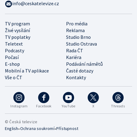
info@ceskatelevize.cz
TV program
Pro média
Živé vysílání
Reklama
TV poplatky
Studio Brno
Teletext
Studio Ostrava
Podcasty
Rada ČT
Počasí
Kariéra
E-shop
Podávání námětů
Mobilní a TV aplikace
Časté dotazy
Vše o ČT
Kontakty
Instagram
Facebook
YouTube
X
Threads
© Česká televize
•
•
English
Ochrana soukromí
Přístupnost