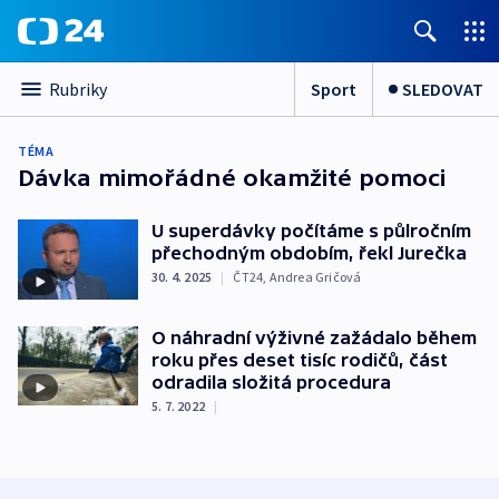
Sport
SLEDOVAT
Rubriky
TÉMA
Dávka mimořádné okamžité pomoci
U superdávky počítáme s půlročním
přechodným obdobím, řekl Jurečka
30. 4. 2025
|
ČT24
,
Andrea Gričová
O náhradní výživné zažádalo během
roku přes deset tisíc rodičů, část
odradila složitá procedura
5. 7. 2022
|