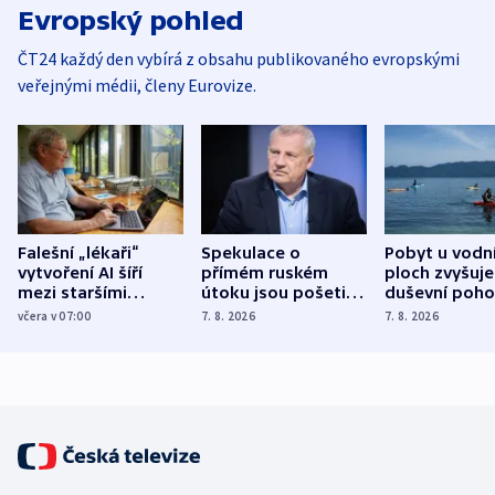
Evropský pohled
ČT24 každý den vybírá z obsahu publikovaného evropskými
veřejnými médii, členy Eurovize.
Falešní „lékaři“
Spekulace o
Pobyt u vodn
vytvoření AI šíří
přímém ruském
ploch zvyšuje
mezi staršími
útoku jsou pošetilé,
duševní poho
Poláky nebezpečné
míní estonský
ukázala
včera v 07:00
7. 8. 2026
7. 8. 2026
zdravotní rady
bezpečnostní
mezinárodní 
expert