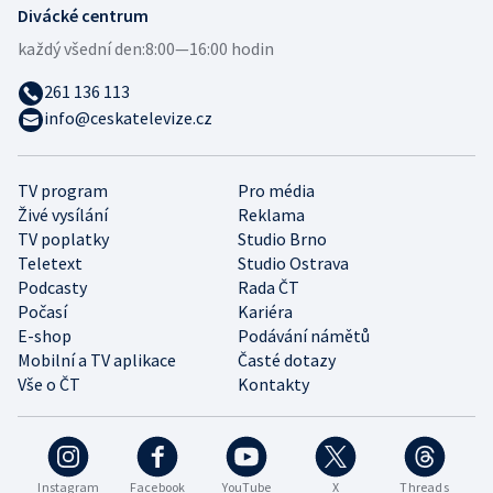
Divácké centrum
každý všední den:
8:00—16:00 hodin
261 136 113
info@ceskatelevize.cz
TV program
Pro média
Živé vysílání
Reklama
TV poplatky
Studio Brno
Teletext
Studio Ostrava
Podcasty
Rada ČT
Počasí
Kariéra
E-shop
Podávání námětů
Mobilní a TV aplikace
Časté dotazy
Vše o ČT
Kontakty
Instagram
Facebook
YouTube
X
Threads