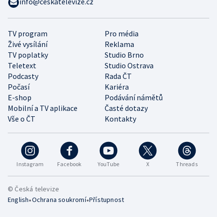
info@ceskatelevize.cz
TV program
Pro média
Živé vysílání
Reklama
TV poplatky
Studio Brno
Teletext
Studio Ostrava
Podcasty
Rada ČT
Počasí
Kariéra
E-shop
Podávání námětů
Mobilní a TV aplikace
Časté dotazy
Vše o ČT
Kontakty
Instagram
Facebook
YouTube
X
Threads
© Česká televize
•
•
English
Ochrana soukromí
Přístupnost