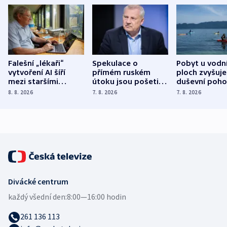
Falešní „lékaři“
Spekulace o
Pobyt u vodn
vytvoření AI šíří
přímém ruském
ploch zvyšuje
mezi staršími
útoku jsou pošetilé,
duševní poho
Poláky nebezpečné
míní estonský
ukázala
8. 8. 2026
7. 8. 2026
7. 8. 2026
zdravotní rady
bezpečnostní
mezinárodní 
expert
Divácké centrum
každý všední den:
8:00—16:00 hodin
261 136 113