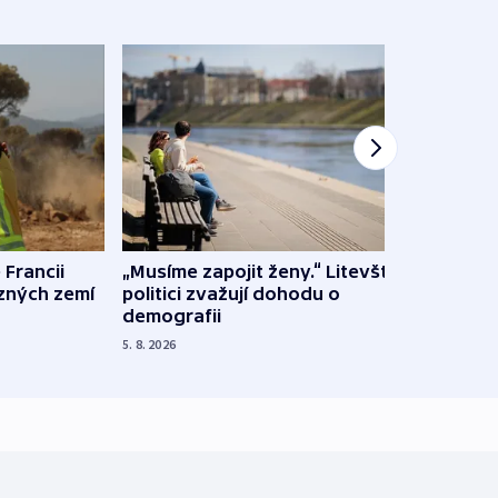
 Francii
„Musíme zapojit ženy.“ Litevští
Na Uk
ůzných zemí
politici zvažují dohodu o
občan
demografii
na s
5. 8. 2026
5. 8. 20