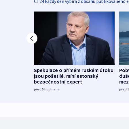
ČT24 každý den vybírá z obsahu publikovaného e
Spekulace o přímém ruském útoku
Poby
jsou pošetilé, míní estonský
duš
bezpečnostní expert
mez
před 5
hodinami
před 