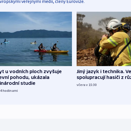
vropskými veřejnými médii, členy Eurovize.
Jiný jazyk i technika. Ve
t u vodních ploch zvyšuje
spolupracují hasiči z r
evní pohodu, ukázala
inárodní studie
včera v 15:30
14
hodinami