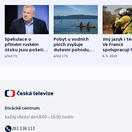
Spekulace o
Pobyt u vodních
Jiný jazyk i t
přímém ruském
ploch zvyšuje
Ve Francii
útoku jsou pošetilé,
duševní pohodu,
spolupracují h
míní estonský
ukázala
různých zemí
před 7
h
před 17
h
6. 8. 2026
bezpečnostní
mezinárodní studie
expert
Divácké centrum
každý všední den:
8:00—16:00 hodin
261 136 113