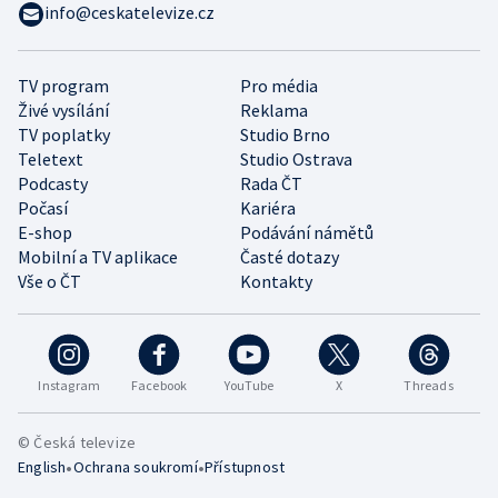
info@ceskatelevize.cz
TV program
Pro média
Živé vysílání
Reklama
TV poplatky
Studio Brno
Teletext
Studio Ostrava
Podcasty
Rada ČT
Počasí
Kariéra
E-shop
Podávání námětů
Mobilní a TV aplikace
Časté dotazy
Vše o ČT
Kontakty
Instagram
Facebook
YouTube
X
Threads
© Česká televize
•
•
English
Ochrana soukromí
Přístupnost