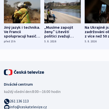
Jiný jazyk i technika.
„Musíme zapojit
Na Ukrajině j
Ve Francii
ženy.“ Litevští
zadržováni o
spolupracují hasiči z
politici zvažují
z více než 50 
různých zemí
dohodu o
Bojovali na s
před 15
h
5. 8. 2026
5. 8. 2026
demografii
Ruska
Divácké centrum
každý všední den:
8:00—16:00 hodin
261 136 113
info@ceskatelevize.cz