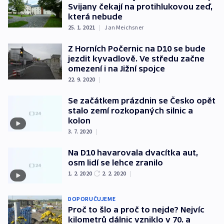
Svijany čekají na protihlukovou zeď,
která nebude
25. 1. 2021
|
Jan Meichsner
Z Horních Počernic na D10 se bude
jezdit kyvadlově. Ve středu začne
omezení i na Jižní spojce
22. 9. 2020
|
Se začátkem prázdnin se Česko opět
stalo zemí rozkopaných silnic a
kolon
3. 7. 2020
|
Na D10 havarovala dvacítka aut,
osm lidí se lehce zranilo
1. 2. 2020
2. 2. 2020
|
DOPORUČUJEME
Proč to šlo a proč to nejde? Nejvíc
kilometrů dálnic vzniklo v 70. a