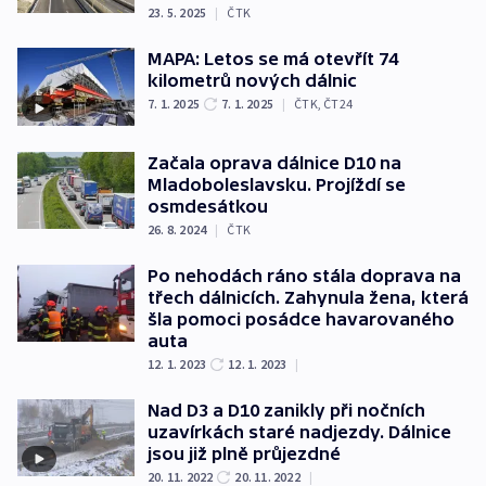
23. 5. 2025
|
ČTK
MAPA: Letos se má otevřít 74
kilometrů nových dálnic
7. 1. 2025
7. 1. 2025
|
ČTK
,
ČT24
Začala oprava dálnice D10 na
Mladoboleslavsku. Projíždí se
osmdesátkou
26. 8. 2024
|
ČTK
Po nehodách ráno stála doprava na
třech dálnicích. Zahynula žena, která
šla pomoci posádce havarovaného
auta
12. 1. 2023
12. 1. 2023
|
Nad D3 a D10 zanikly při nočních
uzavírkách staré nadjezdy. Dálnice
jsou již plně průjezdné
20. 11. 2022
20. 11. 2022
|