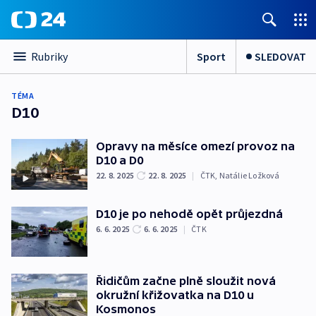
Sport
SLEDOVAT
Rubriky
TÉMA
D10
Opravy na měsíce omezí provoz na
D10 a D0
22. 8. 2025
22. 8. 2025
|
ČTK
,
Natálie Ložková
D10 je po nehodě opět průjezdná
6. 6. 2025
6. 6. 2025
|
ČTK
Řidičům začne plně sloužit nová
okružní křižovatka na D10 u
Kosmonos