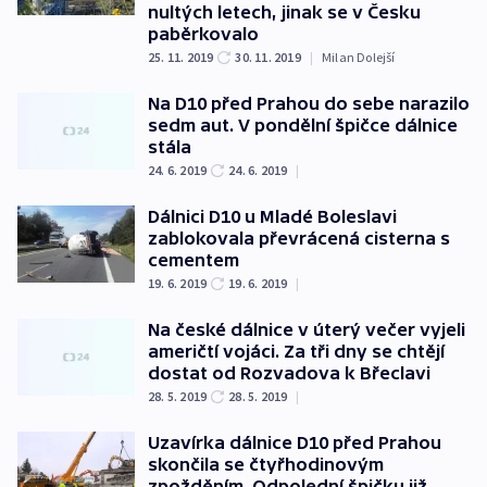
nultých letech, jinak se v Česku
paběrkovalo
25. 11. 2019
30. 11. 2019
|
Milan Dolejší
Na D10 před Prahou do sebe narazilo
sedm aut. V pondělní špičce dálnice
stála
24. 6. 2019
24. 6. 2019
|
Dálnici D10 u Mladé Boleslavi
zablokovala převrácená cisterna s
cementem
19. 6. 2019
19. 6. 2019
|
Na české dálnice v úterý večer vyjeli
američtí vojáci. Za tři dny se chtějí
dostat od Rozvadova k Břeclavi
28. 5. 2019
28. 5. 2019
|
Uzavírka dálnice D10 před Prahou
skončila se čtyřhodinovým
zpožděním. Odpolední špičku již