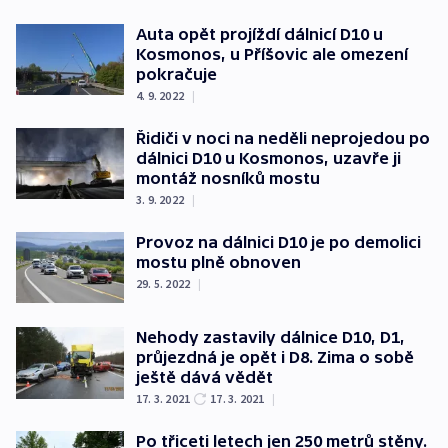
Auta opět projíždí dálnicí D10 u
Kosmonos, u Příšovic ale omezení
pokračuje
4. 9. 2022
|
Řidiči v noci na neděli neprojedou po
dálnici D10 u Kosmonos, uzavře ji
montáž nosníků mostu
3. 9. 2022
|
Provoz na dálnici D10 je po demolici
mostu plně obnoven
29. 5. 2022
|
Nehody zastavily dálnice D10, D1,
průjezdná je opět i D8. Zima o sobě
ještě dává vědět
17. 3. 2021
17. 3. 2021
|
Po třiceti letech jen 250 metrů stěny.