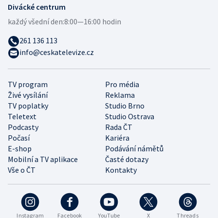
Divácké centrum
každý všední den:
8:00—16:00 hodin
261 136 113
info@ceskatelevize.cz
TV program
Pro média
Živé vysílání
Reklama
TV poplatky
Studio Brno
Teletext
Studio Ostrava
Podcasty
Rada ČT
Počasí
Kariéra
E-shop
Podávání námětů
Mobilní a TV aplikace
Časté dotazy
Vše o ČT
Kontakty
Instagram
Facebook
YouTube
X
Threads