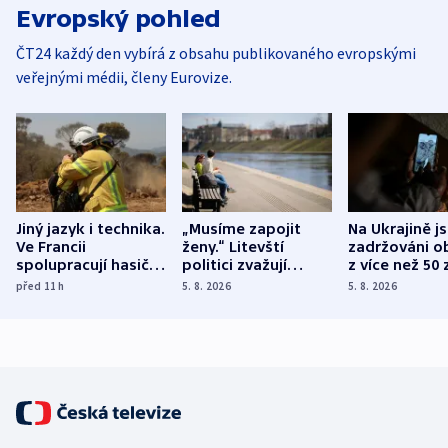
Evropský pohled
ČT24 každý den vybírá z obsahu publikovaného evropskými
veřejnými médii, členy Eurovize.
Jiný jazyk i technika.
„Musíme zapojit
Na Ukrajině j
Ve Francii
ženy.“ Litevští
zadržováni o
spolupracují hasiči z
politici zvažují
z více než 50 
různých zemí
dohodu o
Bojovali na s
před 11
h
5. 8. 2026
5. 8. 2026
demografii
Ruska