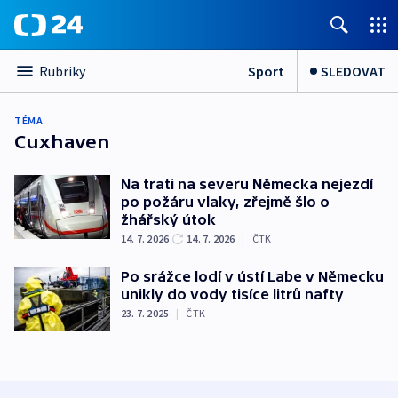
Sport
SLEDOVAT
Rubriky
TÉMA
Cuxhaven
Na trati na severu Německa nejezdí
po požáru vlaky, zřejmě šlo o
žhářský útok
14. 7. 2026
14. 7. 2026
|
ČTK
Po srážce lodí v ústí Labe v Německu
unikly do vody tisíce litrů nafty
23. 7. 2025
|
ČTK