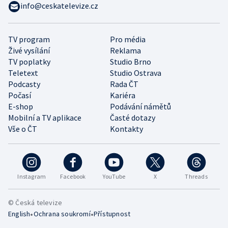
info@ceskatelevize.cz
TV program
Pro média
Živé vysílání
Reklama
TV poplatky
Studio Brno
Teletext
Studio Ostrava
Podcasty
Rada ČT
Počasí
Kariéra
E-shop
Podávání námětů
Mobilní a TV aplikace
Časté dotazy
Vše o ČT
Kontakty
Instagram
Facebook
YouTube
X
Threads
© Česká televize
•
•
English
Ochrana soukromí
Přístupnost