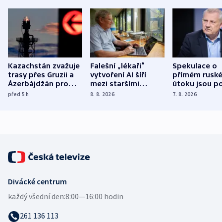
Kazachstán zvažuje
Falešní „lékaři“
Spekulace o
trasy přes Gruzii a
vytvoření AI šíří
přímém rusk
Ázerbájdžán pro
mezi staršími
útoku jsou po
vývoz ropy do
Poláky nebezpečné
míní estonsk
před 5
h
8. 8. 2026
7. 8. 2026
Evropy
zdravotní rady
bezpečnostn
expert
Divácké centrum
každý všední den:
8:00—16:00 hodin
261 136 113