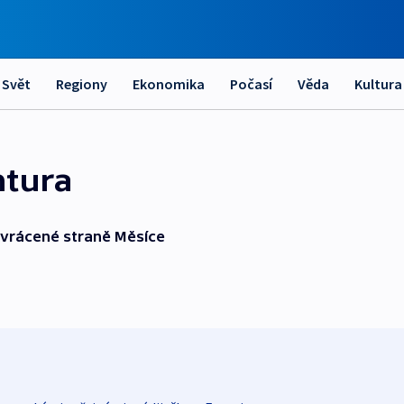
Svět
Regiony
Ekonomika
Počasí
Věda
Kultura
ntura
odvrácené straně Měsíce