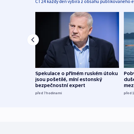
ČT24 každý den vybírá z obsahu publikovaného e
Spekulace o přímém ruském útoku
Poby
jsou pošetilé, míní estonský
duš
bezpečnostní expert
mez
před 7
hodinami
před 