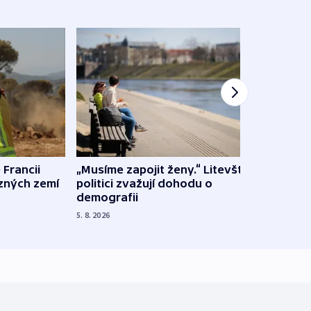
 Francii
„Musíme zapojit ženy.“ Litevští
Na Uk
ůzných zemí
politici zvažují dohodu o
občan
demografii
na s
5. 8. 2026
5. 8. 20