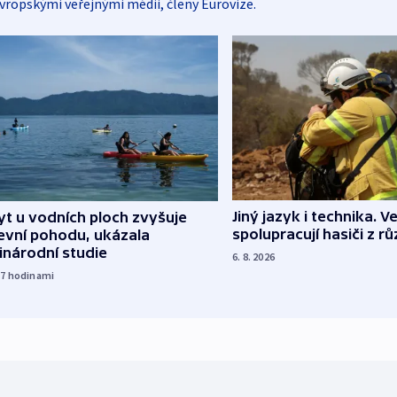
vropskými veřejnými médii, členy Eurovize.
Jiný jazyk i technika. Ve
t u vodních ploch zvyšuje
spolupracují hasiči z r
evní pohodu, ukázala
inárodní studie
6. 8. 2026
17
hodinami