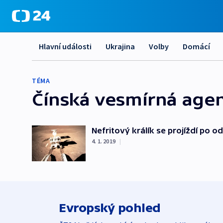
Hlavní události
Ukrajina
Volby
Domácí
TÉMA
Čínská vesmírná age
Nefritový králík se projíždí po 
4. 1. 2019
|
Evropský pohled