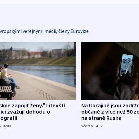
vropskými veřejnými médii, členy Eurovize.
íme zapojit ženy.“ Litevští
Na Ukrajině jsou zadrž
tici zvažují dohodu o
občané z více než 50 ze
ografii
na straně Ruska
v 16:00
včera v 14:37