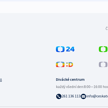
Č
Divácké centrum
ů
každý všední den:
8:00—16:00 ho
261 136 113
info@ceskate