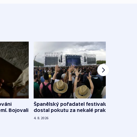
Španělský pořadatel festivalu
ováni
Lesn
dostal pokutu za nekalé praktiky
mí. Bojovali
dopa
zdrav
4. 8. 2026
4. 8. 20