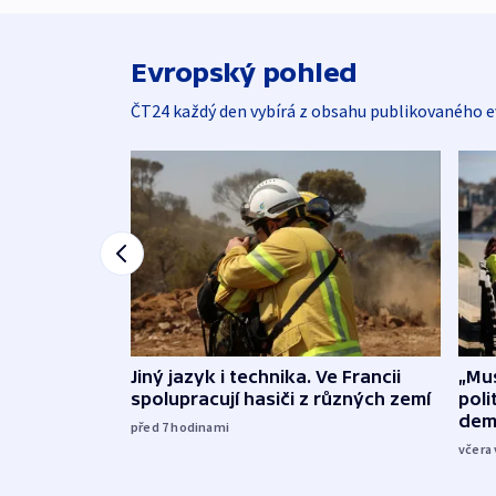
Evropský pohled
ČT24 každý den vybírá z obsahu publikovaného e
Jiný jazyk i technika. Ve Francii
„Mus
spolupracují hasiči z různých zemí
poli
dem
před 7
hodinami
včera 