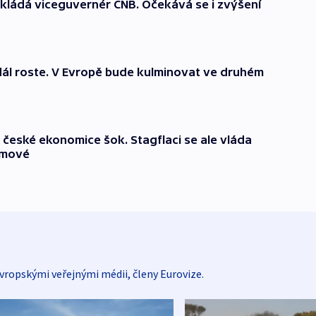
okládá viceguvernér ČNB. Očekává se i zvýšení
 dál roste. V Evropě bude kulminovat ve druhém
t české ekonomice šok. Stagflaci se ale vláda
omové
vropskými veřejnými médii, členy Eurovize.