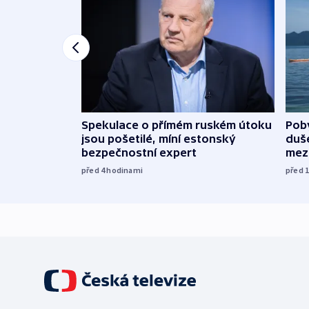
Spekulace o přímém ruském útoku
Poby
jsou pošetilé, míní estonský
duš
bezpečnostní expert
mez
před 4
hodinami
před 