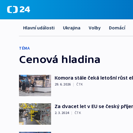
Hlavní události
Ukrajina
Volby
Domácí
TÉMA
Cenová hladina
Komora stále čeká letošní růst 
29. 6. 2026
|
ČTK
Za dvacet let v EU se český příj
2. 3. 2024
|
ČTK