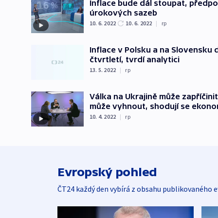
Inflace bude dál stoupat, předp
úrokových sazeb
10. 6. 2022
10. 6. 2022
|
rp
Inflace v Polsku a na Slovensku
čtvrtletí, tvrdí analytici
13. 5. 2022
|
rp
Válka na Ukrajině může zapříčini
může vyhnout, shodují se ekon
10. 4. 2022
|
rp
Evropský pohled
ČT24 každý den vybírá z obsahu publikovaného e