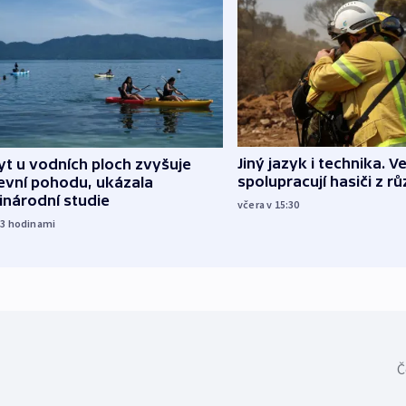
Jiný jazyk i technika. Ve
t u vodních ploch zvyšuje
spolupracují hasiči z r
evní pohodu, ukázala
inárodní studie
včera v 15:30
13
hodinami
Č