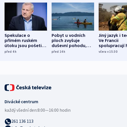
Spekulace o
Pobyt u vodních
Jiný jazyk i t
přímém ruském
ploch zvyšuje
Ve Francii
útoku jsou pošetilé,
duševní pohodu,
spolupracují h
míní estonský
ukázala
různých zemí
před 4
h
před 14
h
včera v 15:30
bezpečnostní
mezinárodní studie
expert
Divácké centrum
každý všední den:
8:00—16:00 hodin
261 136 113