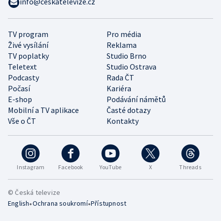
info@ceskatelevize.cz
TV program
Pro média
Živé vysílání
Reklama
TV poplatky
Studio Brno
Teletext
Studio Ostrava
Podcasty
Rada ČT
Počasí
Kariéra
E-shop
Podávání námětů
Mobilní a TV aplikace
Časté dotazy
Vše o ČT
Kontakty
Instagram
Facebook
YouTube
X
Threads
© Česká televize
•
•
English
Ochrana soukromí
Přístupnost