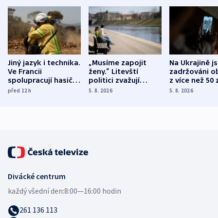
Jiný jazyk i technika.
„Musíme zapojit
Na Ukrajině j
Ve Francii
ženy.“ Litevští
zadržováni o
spolupracují hasiči z
politici zvažují
z více než 50 
různých zemí
dohodu o
Bojovali na s
před 12
h
5. 8. 2026
5. 8. 2026
demografii
Ruska
Divácké centrum
každý všední den:
8:00—16:00 hodin
261 136 113