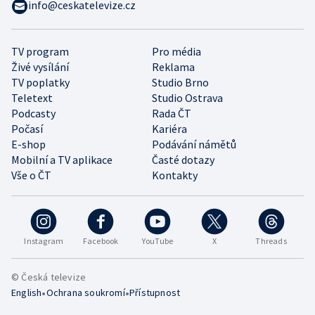
info@ceskatelevize.cz
TV program
Pro média
Živé vysílání
Reklama
TV poplatky
Studio Brno
Teletext
Studio Ostrava
Podcasty
Rada ČT
Počasí
Kariéra
E-shop
Podávání námětů
Mobilní a TV aplikace
Časté dotazy
Vše o ČT
Kontakty
Instagram
Facebook
YouTube
X
Threads
© Česká televize
•
•
English
Ochrana soukromí
Přístupnost