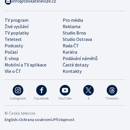
info@ceskatelevize.cz
TV program
Pro média
Živé vysílání
Reklama
TV poplatky
Studio Brno
Teletext
Studio Ostrava
Podcasty
Rada ČT
Počasí
Kariéra
E-shop
Podávání námětů
Mobilní a TV aplikace
Časté dotazy
Vše o ČT
Kontakty
Instagram
Facebook
YouTube
X
Threads
© Česká televize
•
•
English
Ochrana soukromí
Přístupnost