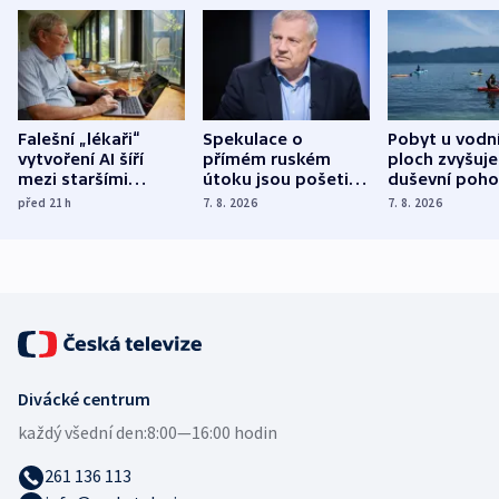
Falešní „lékaři“
Spekulace o
Pobyt u vodn
vytvoření AI šíří
přímém ruském
ploch zvyšuje
mezi staršími
útoku jsou pošetilé,
duševní poho
Poláky nebezpečné
míní estonský
ukázala
před 21
h
7. 8. 2026
7. 8. 2026
zdravotní rady
bezpečnostní
mezinárodní 
expert
Divácké centrum
každý všední den:
8:00—16:00 hodin
261 136 113