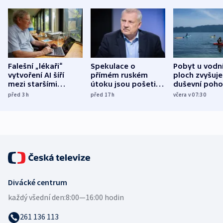
Falešní „lékaři“
Spekulace o
Pobyt u vodn
vytvoření AI šíří
přímém ruském
ploch zvyšuje
mezi staršími
útoku jsou pošetilé,
duševní poho
Poláky nebezpečné
míní estonský
ukázala
před 3
h
před 17
h
včera v 07:30
zdravotní rady
bezpečnostní
mezinárodní 
expert
Divácké centrum
každý všední den:
8:00—16:00 hodin
261 136 113