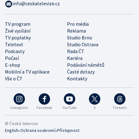
info@ceskatelevize.cz
TV program
Pro média
Živé vysílání
Reklama
TV poplatky
Studio Brno
Teletext
Studio Ostrava
Podcasty
Rada ČT
Počasí
Kariéra
E-shop
Podávání námětů
Mobilní a TV aplikace
Časté dotazy
Vše o ČT
Kontakty
Instagram
Facebook
YouTube
X
Threads
© Česká televize
•
•
English
Ochrana soukromí
Přístupnost