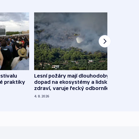
stivalu
Lesní požáry mají dlouhodobý
Ukraj
é praktiky
dopad na ekosystémy a lidské
Franc
zdraví, varuje řecký odborník
požá
4. 8. 2026
3. 8. 20