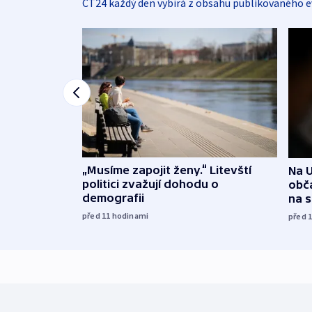
ČT24 každý den vybírá z obsahu publikovaného e
„Musíme zapojit ženy.“ Litevští
Na U
politici zvažují dohodu o
obča
demografii
na 
před 11
hodinami
před 