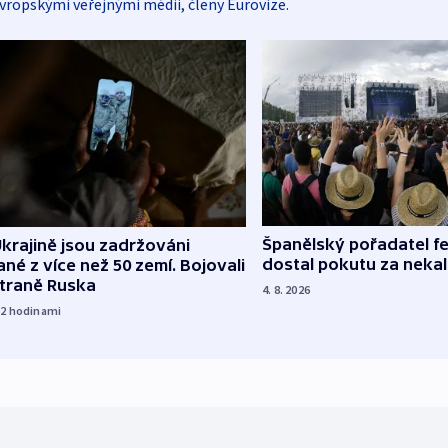
vropskými veřejnými médii, členy Eurovize.
Španělský pořadatel fe
krajině jsou zadržováni
dostal pokutu za nekal
né z více než 50 zemí. Bojovali
straně Ruska
4. 8. 2026
12
hodinami