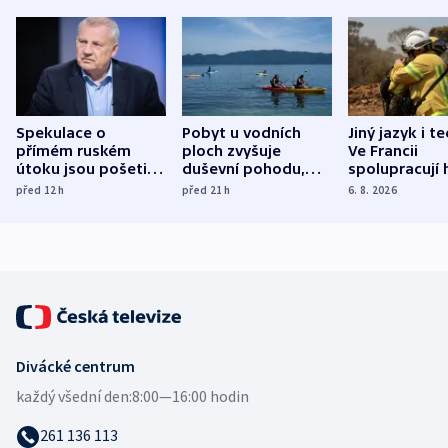
Spekulace o
Pobyt u vodních
Jiný jazyk i t
přímém ruském
ploch zvyšuje
Ve Francii
útoku jsou pošetilé,
duševní pohodu,
spolupracují h
míní estonský
ukázala
různých zemí
před 12
h
před 21
h
6. 8. 2026
bezpečnostní
mezinárodní studie
expert
Divácké centrum
každý všední den:
8:00—16:00 hodin
261 136 113