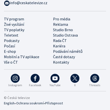
info@ceskatelevize.cz
TV program
Pro média
Živé vysílání
Reklama
TV poplatky
Studio Brno
Teletext
Studio Ostrava
Podcasty
Rada ČT
Počasí
Kariéra
E-shop
Podávání námětů
Mobilní a TV aplikace
Časté dotazy
Vše o ČT
Kontakty
Instagram
Facebook
YouTube
X
Threads
© Česká televize
•
•
English
Ochrana soukromí
Přístupnost