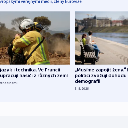
vropskými veřejnými médii, členy Eurovize.
 jazyk i technika. Ve Francii
„Musíme zapojit ženy.“ 
upracují hasiči z různých zemí
politici zvažují dohodu
demografii
19
hodinami
5. 8. 2026