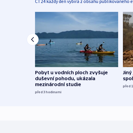
ČT24 každý den vybírá z obsahu publikovaného e
Jiný
Pobyt u vodních ploch zvyšuje
spol
duševní pohodu, ukázala
mezinárodní studie
před 
před 3
hodinami