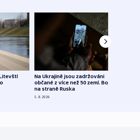
Litevští
Na Ukrajině jsou zadržováni
Španě
 o
občané z více než 50 zemí. Bojovali
dosta
na straně Ruska
4. 8. 20
5. 8. 2026