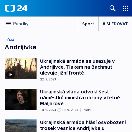
Sport
SLEDOVAT
Rubriky
TÉMA
Andrijivka
Ukrajinská armáda se usazuje v
Andrijivce. Tlakem na Bachmut
ulevuje jižní frontě
22. 9. 2023
|
Ukrajinská vláda odvolá šest
náměstků ministra obrany včetně
Maljarové
18. 9. 2023
18. 9. 2023
|
mus
Ukrajinská armáda hlásí osvobození
trosek vesnice Andrijivka u