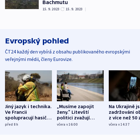
Bachmutu
15. 9. 2023
15. 9. 2023
|
Evropský pohled
ČT24 každý den vybírá z obsahu publikovaného evropskými
veřejnými médii, členy Eurovize.
Jiný jazyk i technika.
„Musíme zapojit
Na Ukrajině j
Ve Francii
ženy.“ Litevští
zadržováni o
spolupracují hasiči z
politici zvažují
z více než 50 
různých zemí
dohodu o
Bojovali na s
před 8
h
včera v 16:00
včera v 14:37
demografii
Ruska