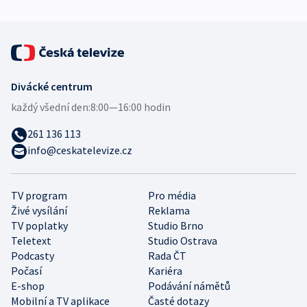
Divácké centrum
každý všední den:
8:00—16:00 hodin
261 136 113
info@ceskatelevize.cz
TV program
Pro média
Živé vysílání
Reklama
TV poplatky
Studio Brno
Teletext
Studio Ostrava
Podcasty
Rada ČT
Počasí
Kariéra
E-shop
Podávání námětů
Mobilní a TV aplikace
Časté dotazy