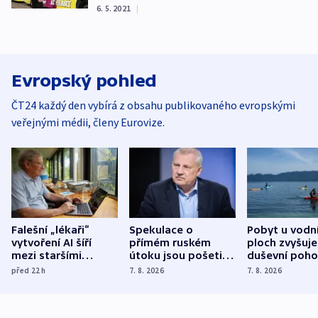
6. 5. 2021
|
Evropský pohled
ČT24 každý den vybírá z obsahu publikovaného evropskými
veřejnými médii, členy Eurovize.
Falešní „lékaři“
Spekulace o
Pobyt u vodn
vytvoření AI šíří
přímém ruském
ploch zvyšuje
mezi staršími
útoku jsou pošetilé,
duševní poho
Poláky nebezpečné
míní estonský
ukázala
před 22
h
7. 8. 2026
7. 8. 2026
zdravotní rady
bezpečnostní
mezinárodní 
expert