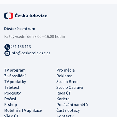
Divácké centrum
každý všední den:
8:00—16:00 hodin
261 136 113
info@ceskatelevize.cz
TV program
Pro média
Živé vysílání
Reklama
TV poplatky
Studio Brno
Teletext
Studio Ostrava
Podcasty
Rada ČT
Počasí
Kariéra
E-shop
Podávání námětů
Mobilní a TV aplikace
Časté dotazy
Vše o ČT
Kontakty