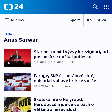
Sport
SLEDOVAT
Rubriky
TÉMA
Anas Sarwar
Starmer odmítl výzvy k rezignaci, od
poslanců se dočkal potlesku
9. 2. 2026
9. 2. 2026
|
ČTK
Farage, SNP či liberálové chtějí
nahlodat váhavé britské voliče
28. 6. 2024
|
Matěj Lucovič
Skotská hra o Holyrood.
Národovcům jde ve volbách o
většinu a nezávislost