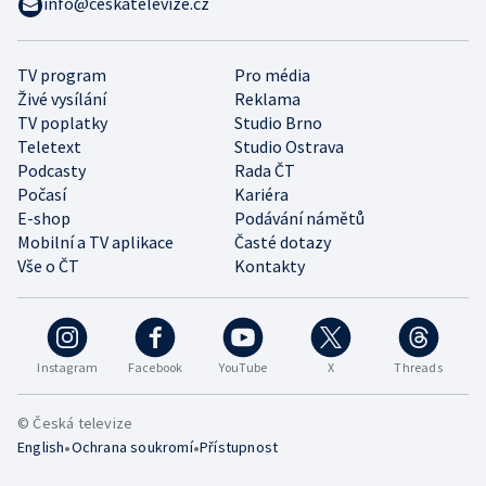
info@ceskatelevize.cz
TV program
Pro média
Živé vysílání
Reklama
TV poplatky
Studio Brno
Teletext
Studio Ostrava
Podcasty
Rada ČT
Počasí
Kariéra
E-shop
Podávání námětů
Mobilní a TV aplikace
Časté dotazy
Vše o ČT
Kontakty
Instagram
Facebook
YouTube
X
Threads
© Česká televize
•
•
English
Ochrana soukromí
Přístupnost