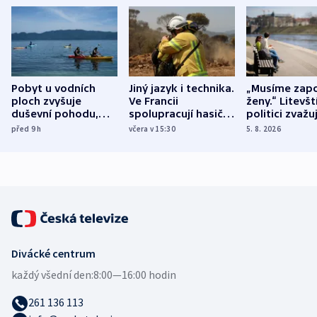
Pobyt u vodních
Jiný jazyk i technika.
„Musíme zapo
ploch zvyšuje
Ve Francii
ženy.“ Litevšt
duševní pohodu,
spolupracují hasiči z
politici zvažuj
ukázala
různých zemí
dohodu o
před 9
h
včera v 15:30
5. 8. 2026
mezinárodní studie
demografii
Divácké centrum
každý všední den:
8:00—16:00 hodin
261 136 113